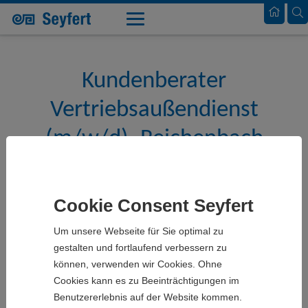
Seyfert
Karriere
Kundenberater
Vertriebsaußendienst
(m/w/d), Reichenbach
Unser Profil
Cookie Consent Seyfert
Die Seyfert GmbH mit den Standorten in Reichenbach an
Um unsere Webseite für Sie optimal zu
der Fils und Salzgitter, ist ein traditionsreiches
gestalten und fortlaufend verbessern zu
Familienunternehmen mit jahrzehntelanger Erfahrung in
können, verwenden wir Cookies. Ohne
den Bereichen Wellpappenherstellung und –verarbeitung.
Cookies kann es zu Beeinträchtigungen im
Er ist ein kompetenter Partner der Industrie für die
Benutzererlebnis auf der Website kommen.
Entwicklung und Produktion von individuell entwickelten